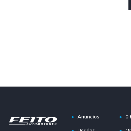
Anuncios
0
Usados
Op