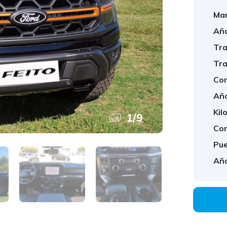
Mar
Año
Tra
Tra
Con
Año
Kil
1
/
9
Com
Pue
Año