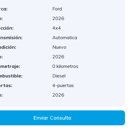
ca:
Ford
:
2026
cción:
4x4
nsmisión:
Automatica
dición:
Nuevo
:
2026
ometraje:
0 kilometros
bustible:
Diesel
rtas:
4-puertas
:
2026
Enviar Consulta