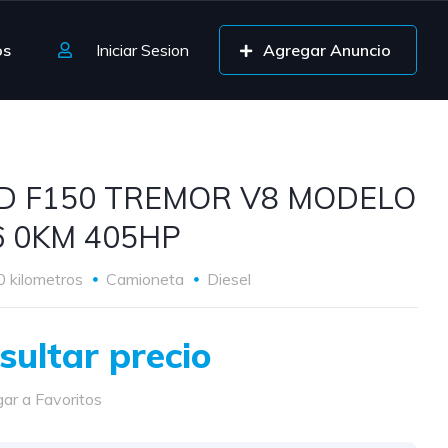
os
Iniciar Sesion
Agregar Anuncio
D F150 TREMOR V8 MODELO
6 0KM 405HP
0 kilometros
Camioneta
Diesel
sultar precio
ar a Favoritos