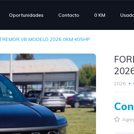
Oportunidades
Contacto
0 KM
Usad
 TREMOR V8 MODELO 2026 0KM 405HP
FOR
202
2026
Con
Agreg