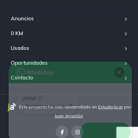
Anuncios
0 KM
Usados
Oportunidades
Contacto
¡Hola!
¿Podemos ayudarte?
Este proyecto ha sido desarrollado en
EstudioJa.ar
por
Juan Arrastúa
.