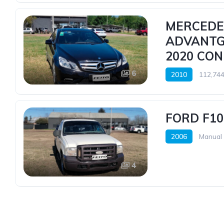
MERCEDE
ADVANTG
2020 CON
6
2010
112,744
FORD F10
2006
Manual
4