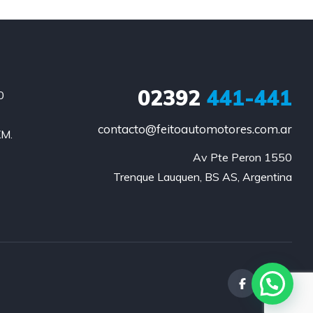
02392
441-441
0
contacto@feitoautomotores.com.ar
KM.
Av Pte Peron 1550

Trenque Lauquen, BS AS, Argentina
¡Hola!
¿Podemos ayudarte?