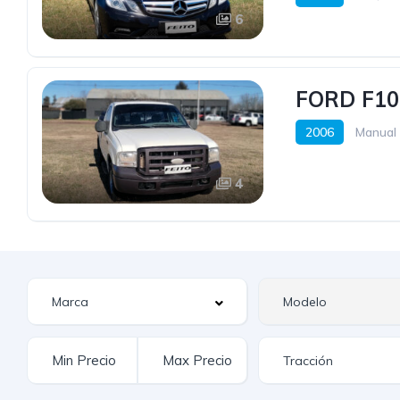
6
FORD F10
2006
Manual
4