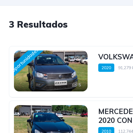
3 Resultados
Oportunidades
VOLKSWA
2020
91,279 
5
MERCEDE
2020 CON
2010
112,744