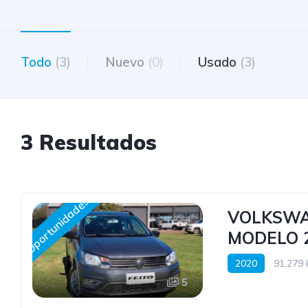
Todo
(3)
Nuevo
(0)
Usado
(3)
3 Resultados
Oportunidades
VOLKSWA
MODELO 
2020
91,279 
5