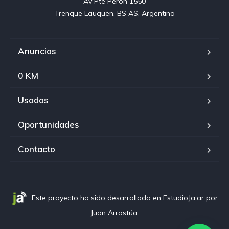
Av Pte Peron 1550

Trenque Lauquen, BS AS, Argentina
Anuncios
0 KM
Usados
Oportunidades
Contacto
¡Hola!
¿Podemos ayudarte?
Este proyecto ha sido desarrollado en
EstudioJa.ar
por
Juan Arrastúa
.