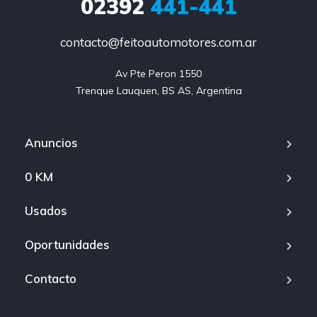
02392
441-441
contacto@feitoautomotores.com.ar
Av Pte Peron 1550

Trenque Lauquen, BS AS, Argentina
Anuncios
0 KM
Usados
Oportunidades
Contacto