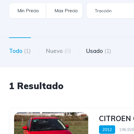
Todo
(1)
Nuevo
(0)
Usado
(1)
1 Resultado
CITROEN C
2012
196,928