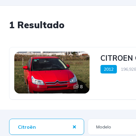
1 Resultado
CITROEN C
2012
196,928
8
Citroën