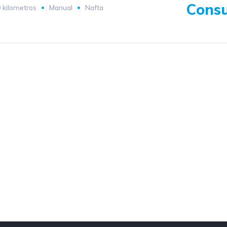
Consu
 kilometros
Manual
Nafta
a