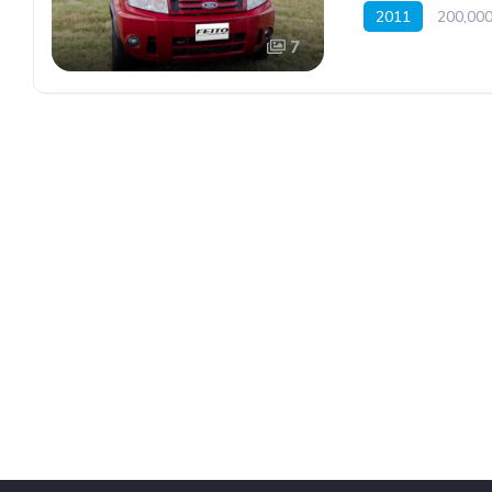
2011
200,000
7
Tracción delanter