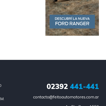
02392
441-441
0
contacto@feitoautomotores.com.ar
KM.