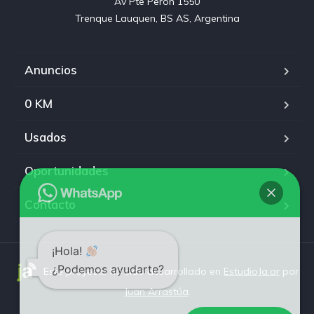
Av Pte Peron 1550

Trenque Lauquen, BS AS, Argentina
Anuncios
0 KM
Usados
Oportunidades
Contacto
¡Hola!
¿Podemos ayudarte?
Este proyecto ha sido desarrollado en
EstudioJa.ar
por
Juan Arrastúa
.