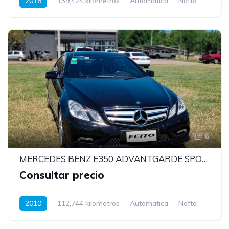
2018
139,424 kilometros
Automatica
Nafta
6
MERCEDES BENZ E350 ADVANTGARDE SPORT MODELO 2020 CON MOTOR V6 3.5
Consultar precio
2010
112,744 kilometros
Automatica
Nafta