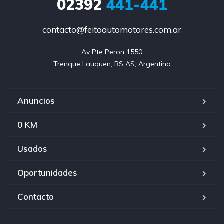
02392
441-441
contacto@feitoautomotores.com.ar
Av Pte Peron 1550

Trenque Lauquen, BS AS, Argentina
Anuncios
0 KM
Usados
Oportunidades
Contacto