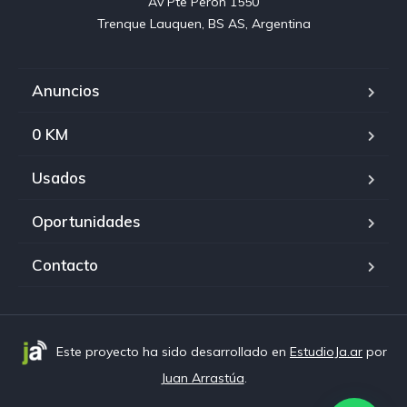
Av Pte Peron 1550

Trenque Lauquen, BS AS, Argentina
Anuncios
0 KM
Usados
Oportunidades
Contacto
¡Hola!
¿Podemos ayudarte?
Este proyecto ha sido desarrollado en
EstudioJa.ar
por
Juan Arrastúa
.