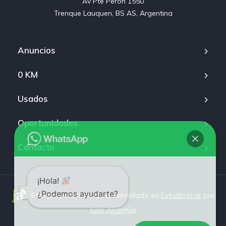
Av Pte Peron 1550

Trenque Lauquen, BS AS, Argentina
Anuncios
0 KM
Usados
Oportunidades
Contacto
¡Hola!
¿Podemos ayudarte?
Este proyecto ha sido desarrollado en
EstudioJa.ar
por
Juan Arrastúa
.