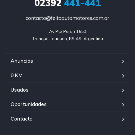
02392
441-441
contacto@feitoautomotores.com.ar
Av Pte Peron 1550

Trenque Lauquen, BS AS, Argentina
Anuncios
0 KM
Usados
Oportunidades
Contacto