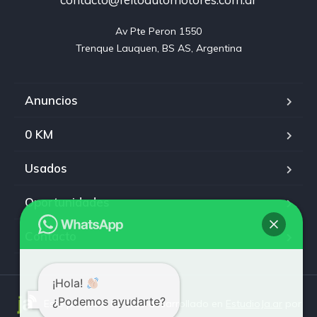
Av Pte Peron 1550

Trenque Lauquen, BS AS, Argentina
Anuncios
0 KM
Usados
Oportunidades
Contacto
¡Hola!
¿Podemos ayudarte?
Este proyecto ha sido desarrollado en
EstudioJa.ar
por