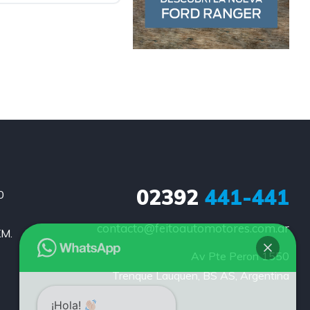
02392
441-441
0
contacto@feitoautomotores.com.ar
KM.
Av Pte Peron 1550

Trenque Lauquen, BS AS, Argentina
¡Hola!