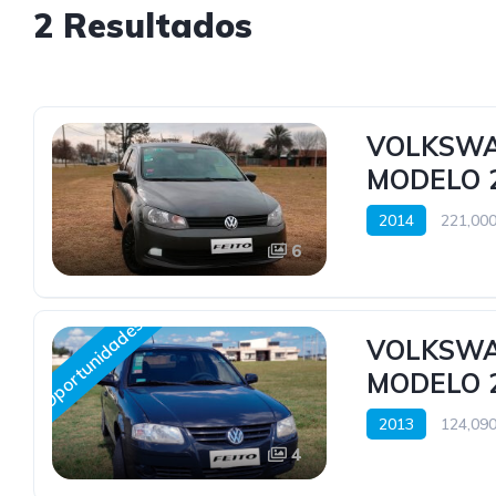
2 Resultados
VOLKSWA
MODELO 2
2014
221,000
6
Oportunidades
VOLKSWA
MODELO 2
2013
124,090
4