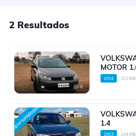
2 Resultados
VOLKSWA
MOTOR 1.
2014
221,000
6
Oportunidades
VOLKSWA
1.4
2013
124,090