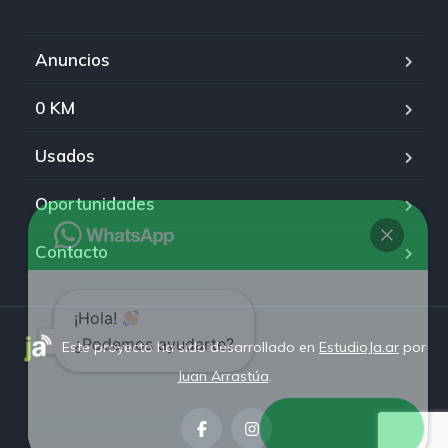
Anuncios
0 KM
Usados
Oportunidades
Contacto
¡Hola!
¿Podemos ayudarte?
Este proyecto ha sido desarrollado en
EstudioJa.ar
por
Juan Arrastúa
.